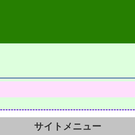
サイトメニュー