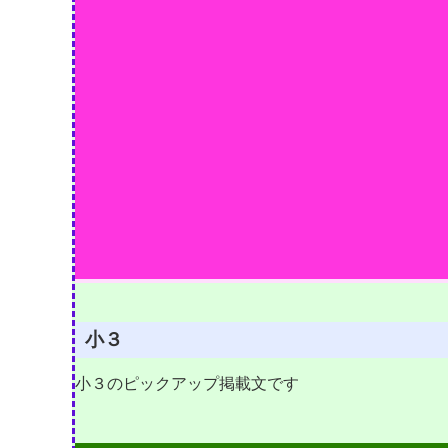
小３
小３のピックアップ掲載文です