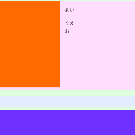
あい
うえ
お