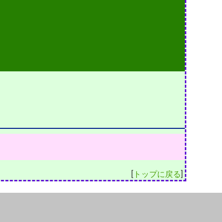
[
トップに戻る
]