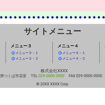
サイトメニュー
メニュー３
メニュー４
メニュー３－１
メニュー４－１
メニュー３－２
メニュー４－２
株式会社XXXX
城県つくば市花室
TEL
029-0000-0000
FAX 029-0000-0000
© 20XX XXXX Corp.